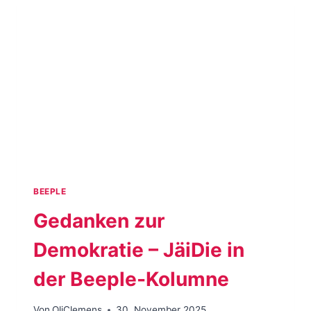
283
BEEPLE
Gedanken zur
Demokratie – JäiDie in
der Beeple-Kolumne
Von
OliClemens
30. November 2025