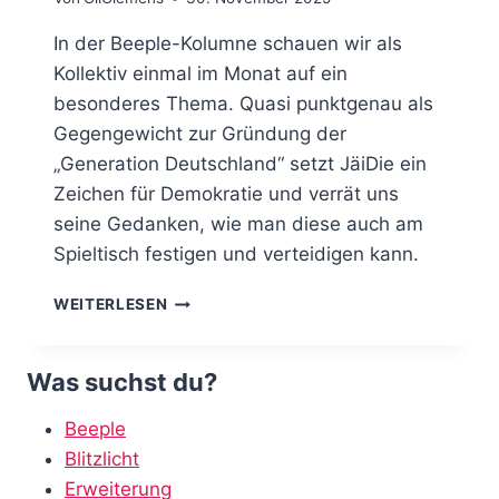
In der Beeple-Kolumne schauen wir als
Kollektiv einmal im Monat auf ein
besonderes Thema. Quasi punktgenau als
Gegengewicht zur Gründung der
„Generation Deutschland“ setzt JäiDie ein
Zeichen für Demokratie und verrät uns
seine Gedanken, wie man diese auch am
Spieltisch festigen und verteidigen kann.
GEDANKEN
WEITERLESEN
ZUR
DEMOKRATIE
–
Was suchst du?
JÄIDIE
IN
Beeple
DER
Blitzlicht
BEEPLE-
KOLUMNE
Erweiterung