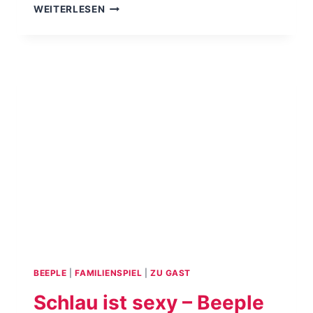
FRAGEN
WEITERLESEN
ÜBER
FRAGEN
–
BEEPLE
TALK
#286
BEEPLE
|
FAMILIENSPIEL
|
ZU GAST
Schlau ist sexy – Beeple