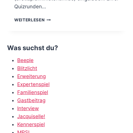
Quizrunden…
SCHLAU
WEITERLESEN
IST
SEXY
–
BEEPLE
Was suchst du?
TALK
283
Beeple
Blitzlicht
Erweiterung
Expertenspiel
Familienspiel
Gastbeitrag
Interview
Jacquiselle!
Kennerspiel
MPSL