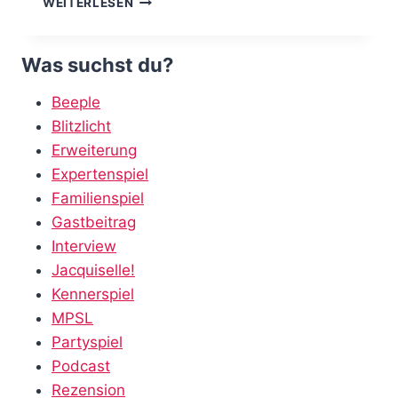
WEITERLESEN
SPIN
ME
RIGHT
Was suchst du?
ROUND
–
Beeple
PANDA
Blitzlicht
SPIN
Erweiterung
Expertenspiel
Familienspiel
Gastbeitrag
Interview
Jacquiselle!
Kennerspiel
MPSL
Partyspiel
Podcast
Rezension