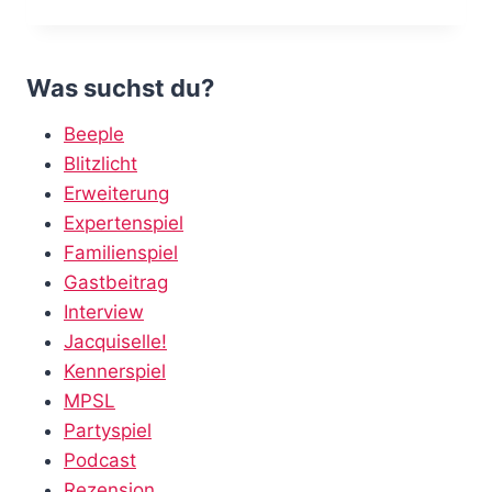
DU
DAS
SCHON?
–
Was suchst du?
PROPOLIS
VON
Beeple
ALEA
Blitzlicht
Erweiterung
Expertenspiel
Familienspiel
Gastbeitrag
Interview
Jacquiselle!
Kennerspiel
MPSL
Partyspiel
Podcast
Rezension