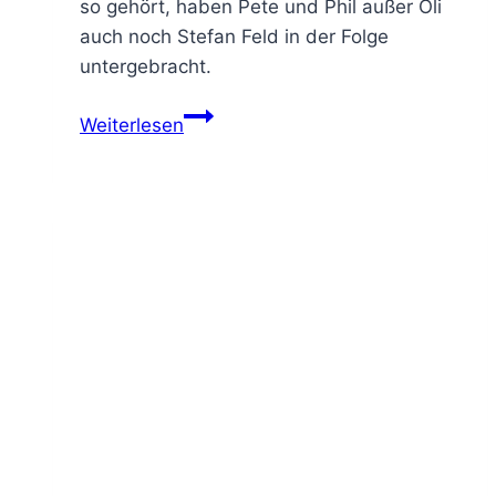
so gehört, haben Pete und Phil außer Oli
auch noch Stefan Feld in der Folge
untergebracht.
zu
Weiterlesen
Gast
bei
den
Brettseggeln
–
The
Druids
of
Edora