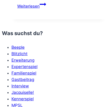
zu
Weiterlesen
Gast
im
Boardcast
–
Was suchst du?
Spiele
des
Beeple
Lebens
Blitzlicht
Erweiterung
Expertenspiel
Familienspiel
Gastbeitrag
Interview
Jacquiselle!
Kennerspiel
MPSL