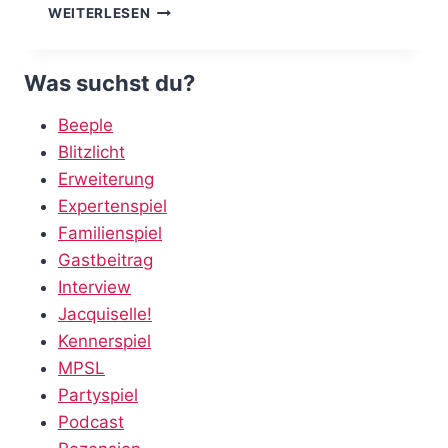
WENN
WEITERLESEN
ER
MICH
ANGLUBSCHT
Was suchst du?
–
BYE
Beeple
BYE
Blitzlicht
BLACK
SHEEP
Erweiterung
Expertenspiel
Familienspiel
Gastbeitrag
Interview
Jacquiselle!
Kennerspiel
MPSL
Partyspiel
Podcast