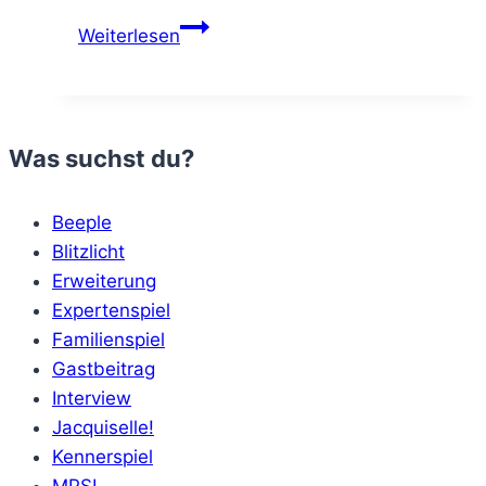
Volltreffer
Weiterlesen
oder
Blindgänger:
Captain
Flip
Was suchst du?
Isla
Bomba
Beeple
Blitzlicht
Erweiterung
Expertenspiel
Familienspiel
Gastbeitrag
Interview
Jacquiselle!
Kennerspiel
MPSL