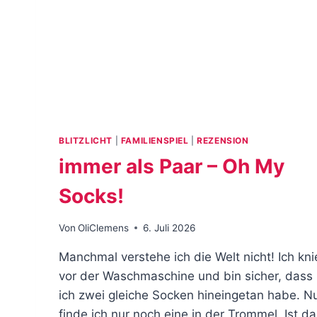
BLITZLICHT
|
FAMILIENSPIEL
|
REZENSION
immer als Paar – Oh My
Socks!
Von
OliClemens
6. Juli 2026
Manchmal verstehe ich die Welt nicht! Ich kni
vor der Waschmaschine und bin sicher, dass
ich zwei gleiche Socken hineingetan habe. N
finde ich nur noch eine in der Trommel. Ist d