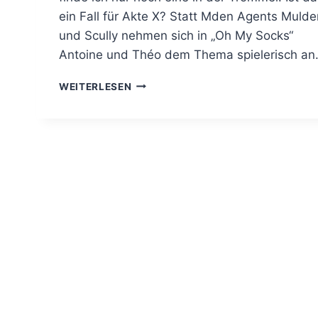
ein Fall für Akte X? Statt Mden Agents Mulde
und Scully nehmen sich in „Oh My Socks“
Antoine und Théo dem Thema spielerisch an
IMMER
WEITERLESEN
ALS
PAAR
–
OH
MY
SOCKS!