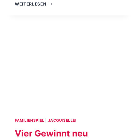
WENN
WEITERLESEN
ER
MICH
ANGLUBSCHT
–
BYE
BYE
BLACK
SHEEP
FAMILIENSPIEL
|
JACQUISELLE!
Vier Gewinnt neu