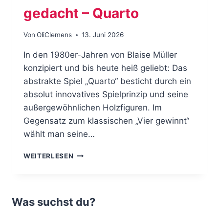
gedacht – Quarto
Von
OliClemens
13. Juni 2026
In den 1980er-Jahren von Blaise Müller
konzipiert und bis heute heiß geliebt: Das
abstrakte Spiel „Quarto“ besticht durch ein
absolut innovatives Spielprinzip und seine
außergewöhnlichen Holzfiguren. Im
Gegensatz zum klassischen „Vier gewinnt“
wählt man seine…
VIER
WEITERLESEN
GEWINNT
NEU
GEDACHT
–
Was suchst du?
QUARTO