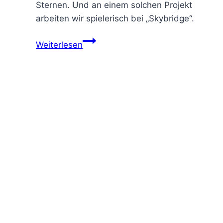
Sternen. Und an einem solchen Projekt
arbeiten wir spielerisch bei „Skybridge“.
Weiterlesen
den
Göttern
so
nah
–
Skybridge