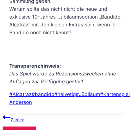
Sammlung geben.
Warum sollte das nicht nicht die neue und
exklusive 10-Jahres-Jubiläumsedition „Bandido
Alcatraz“ mit den kleinen Extras sein, wenn ihr
Bandido noch nicht kennt?
Transparenzhinweis:
Das Spiel wurde zu Rezensionszwecken ohne
Auflagen zur Verfügung gestellt.
Schlagworte:
#
Alcatraz
#
bandido
#
helvetiq
#
Jübiläum
#
Kartenspiel
Anderson
Beitragsnavigation
Zurück