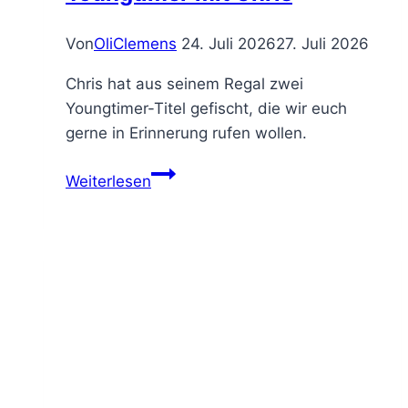
Von
OliClemens
24. Juli 2026
27. Juli 2026
Chris hat aus seinem Regal zwei
Youngtimer-Titel gefischt, die wir euch
gerne in Erinnerung rufen wollen.
Weiterlesen
Oh
my
Weltall
–
zwei
Youngtimer
mit
Chris