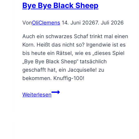
Bye Bye Black Sheep
Von
OliClemens
14. Juni 2026
7. Juli 2026
Auch ein schwarzes Schaf trinkt mal einen
Korn. Heißt das nicht so? Irgendwie ist es
bis heute ein Rätsel, wie es „dieses Spiel
„Bye Bye Black Sheep“ tatsächlich
geschafft hat, ein Jacquiselle! zu
bekommen. Knuffig-100!
Weiterlesen
wenn
er
mich
anglubscht
–