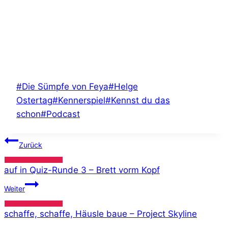
Schlagworte:
#
Die Sümpfe von Feya
#
Helge
Ostertag
#
Kennerspiel
#
Kennst du das
schon
#
Podcast
Beitragsnavigation
Zurück
auf in Quiz-Runde 3 – Brett vorm Kopf
Weiter
schaffe, schaffe, Häusle baue – Project Skyline