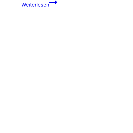
Weiterlesen
immer
als
Paar
–
Oh
My
Socks!