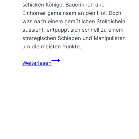
schicken Könige, Bäuerinnen und
Einhörner gemeinsam an den Hof. Doch
was nach einem gemütlichen Stelldichein
aussieht, entpuppt sich schnell zu einem
strategischen Schieben und Manipulieren
um die meisten Punkte.
Weiterlesen
in
voller
Blüte
–
Bloom
Kingdom