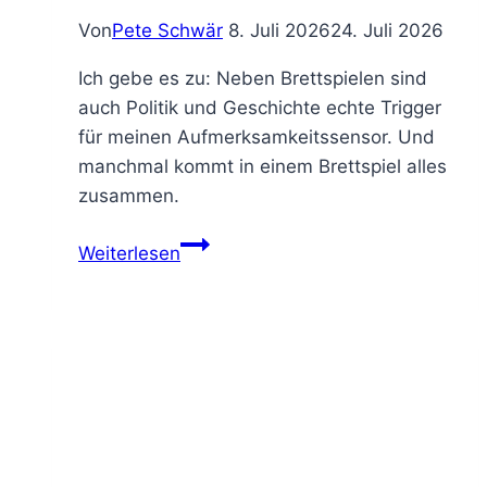
Von
Pete Schwär
8. Juli 2026
24. Juli 2026
Ich gebe es zu: Neben Brettspielen sind
auch Politik und Geschichte echte Trigger
für meinen Aufmerksamkeitssensor. Und
manchmal kommt in einem Brettspiel alles
zusammen.
Weiterlesen
kennst
du
dein
–
LIMIT