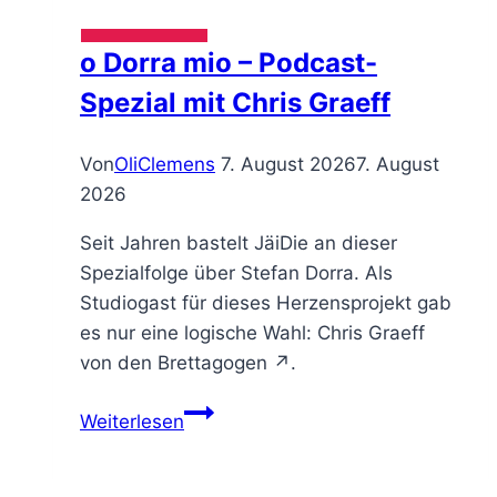
o Dorra mio – Podcast-
Spezial mit Chris Graeff
Von
OliClemens
7. August 2026
7. August
2026
Seit Jahren bastelt JäiDie an dieser
Spezialfolge über Stefan Dorra. Als
Studiogast für dieses Herzensprojekt gab
es nur eine logische Wahl: Chris Graeff
von den ⁠Brettagogen ↗⁠.
Weiterlesen
o
Dorra
mio